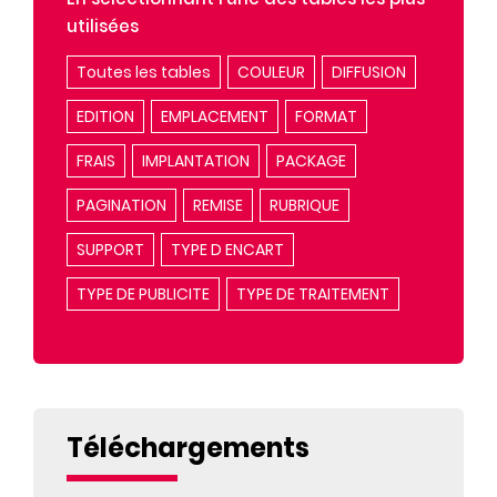
utilisées
Toutes les tables
COULEUR
DIFFUSION
EDITION
EMPLACEMENT
FORMAT
FRAIS
IMPLANTATION
PACKAGE
PAGINATION
REMISE
RUBRIQUE
SUPPORT
TYPE D ENCART
TYPE DE PUBLICITE
TYPE DE TRAITEMENT
Téléchargements