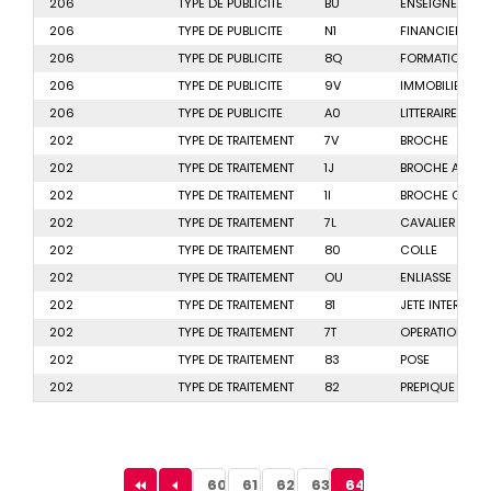
206
TYPE DE PUBLICITE
BU
ENSEIGNEMENT
206
TYPE DE PUBLICITE
N1
FINANCIERE
206
TYPE DE PUBLICITE
8Q
FORMATION
206
TYPE DE PUBLICITE
9V
IMMOBILIER
206
TYPE DE PUBLICITE
A0
LITTERAIRE
202
TYPE DE TRAITEMENT
7V
BROCHE
202
TYPE DE TRAITEMENT
1J
BROCHE A CHE
202
TYPE DE TRAITEMENT
1I
BROCHE CENTR
202
TYPE DE TRAITEMENT
7L
CAVALIER
202
TYPE DE TRAITEMENT
80
COLLE
202
TYPE DE TRAITEMENT
OU
ENLIASSE
202
TYPE DE TRAITEMENT
81
JETE INTERIEUR
202
TYPE DE TRAITEMENT
7T
OPERATION SPE
202
TYPE DE TRAITEMENT
83
POSE
202
TYPE DE TRAITEMENT
82
PREPIQUE
Pagination
Page
60
Page
61
Page
62
Page
63
Page
64