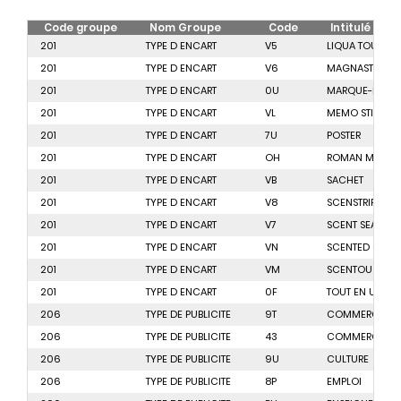
Code groupe
Nom Groupe
Code
Intitulé
201
TYPE D ENCART
V5
LIQUA TOUCH
201
TYPE D ENCART
V6
MAGNASTRIP
201
TYPE D ENCART
0U
MARQUE-PAGE
201
TYPE D ENCART
VL
MEMO STICK
201
TYPE D ENCART
7U
POSTER
201
TYPE D ENCART
OH
ROMAN MENSU
201
TYPE D ENCART
VB
SACHET
201
TYPE D ENCART
V8
SCENSTRIP
201
TYPE D ENCART
V7
SCENT SEAL
201
TYPE D ENCART
VN
SCENTED CARD
201
TYPE D ENCART
VM
SCENTOUCH
201
TYPE D ENCART
0F
TOUT EN UN
206
TYPE DE PUBLICITE
9T
COMMERCIALE
206
TYPE DE PUBLICITE
43
COMMERCIALE 
206
TYPE DE PUBLICITE
9U
CULTURE
206
TYPE DE PUBLICITE
8P
EMPLOI