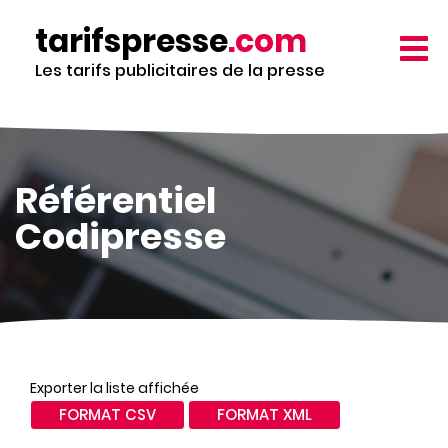
Aller
tarifspresse
.com
au
TOGG
contenu
NAVIG
Les tarifs publicitaires de la presse
principal
Référentiel
Codipresse
Exporter la liste affichée
FORMAT CSV
FORMAT XML