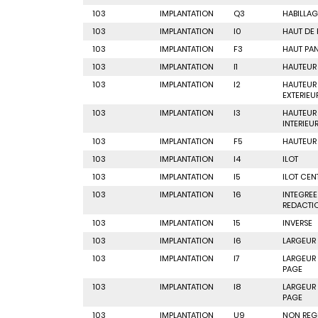
103
IMPLANTATION
Q3
HABILLAG
103
IMPLANTATION
I0
HAUT DE
103
IMPLANTATION
F3
HAUT PA
103
IMPLANTATION
I1
HAUTEUR
103
IMPLANTATION
I2
HAUTEUR
EXTERIEU
103
IMPLANTATION
I3
HAUTEUR
INTERIEU
103
IMPLANTATION
F5
HAUTEUR
103
IMPLANTATION
I4
ILOT
103
IMPLANTATION
I5
ILOT CEN
103
IMPLANTATION
16
INTEGREE
REDACTI
103
IMPLANTATION
15
INVERSE
103
IMPLANTATION
I6
LARGEUR
103
IMPLANTATION
I7
LARGEUR 
PAGE
103
IMPLANTATION
I8
LARGEUR
PAGE
103
IMPLANTATION
U9
NON REG