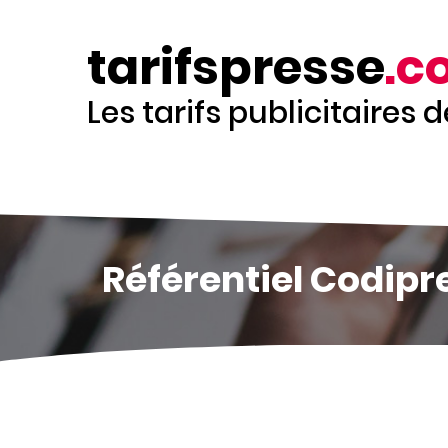
Aller
au
tarifspresse
.c
contenu
principal
Les tarifs publicitaires 
Référentiel Codipr