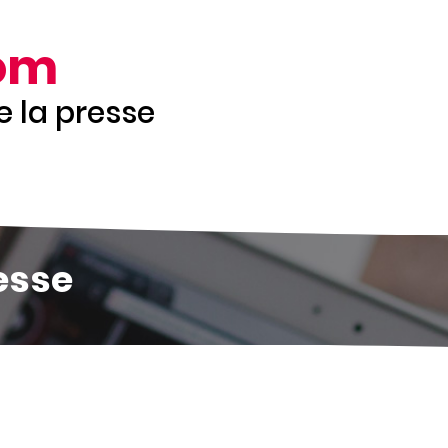
om
de la presse
esse