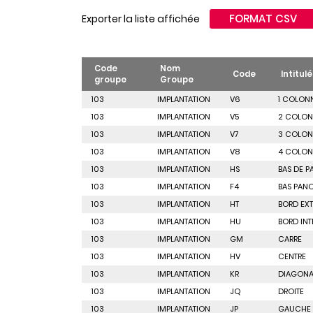
FORMAT CSV
Exporter la liste affichée
Code
Nom
Code
Intitulé
groupe
Groupe
103
IMPLANTATION
V6
1 COLON
103
IMPLANTATION
V5
2 COLON
103
IMPLANTATION
V7
3 COLON
103
IMPLANTATION
V8
4 COLON
103
IMPLANTATION
HS
BAS DE P
103
IMPLANTATION
F4
BAS PAN
103
IMPLANTATION
HT
BORD EXT
103
IMPLANTATION
HU
BORD INT
103
IMPLANTATION
GM
CARRE
103
IMPLANTATION
HV
CENTRE
103
IMPLANTATION
KR
DIAGONA
103
IMPLANTATION
JQ
DROITE
103
IMPLANTATION
JP
GAUCHE