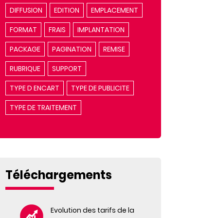
DIFFUSION
EDITION
EMPLACEMENT
FORMAT
FRAIS
IMPLANTATION
PACKAGE
PAGINATION
REMISE
RUBRIQUE
SUPPORT
TYPE D ENCART
TYPE DE PUBLICITE
TYPE DE TRAITEMENT
Téléchargements
Evolution des tarifs de la