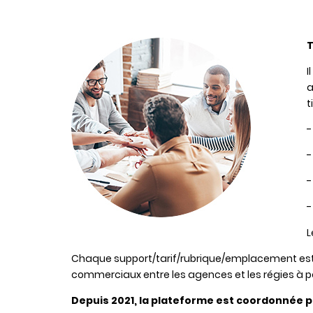
T
I
a
t
-
-
-
-
L
Chaque support/tarif/rubrique/emplacement est l
commerciaux entre les agences et les régies à pa
Depuis 2021, la plateforme est coordonnée pa