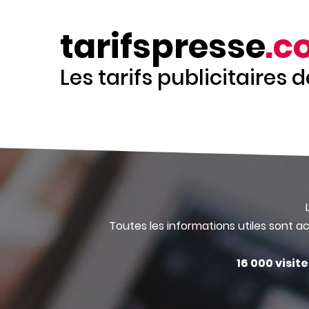
Aller
au
tarifspresse
.c
contenu
principal
Les tarifs publicitaires 
Toutes les informations utiles sont ac
16 000 visit