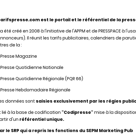
arifspresse.com est le portail et le référentiel de la pres
l a été créé en 2008 à l'initiative de l'APPM et de PRESSPACE à l'
nnonceurs). Il réunit les tarifs publicitaires, calendriers de paru
itres de la :
 Presse Magazine
 Presse Quotidienne Nationale
 Presse Quotidienne Régionale (PQR 66)
 Presse Hebdomadaire Régionale
es données sont
s
ai
sies exclusivement par les régies publi
ié à la base de codification
"Codipresse"
mise à la dispositi
rtir d'un
référentiel unique.
r le SRP qui a repris les fonctions du SEPM Marketing Pub